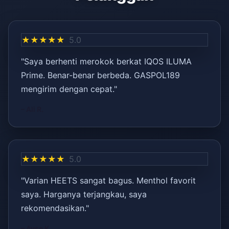
★★★★★
5.0
"Saya berhenti merokok berkat IQOS ILUMA
Prime. Benar-benar berbeda. GASPOL189
mengirim dengan cepat."
– Ali R.
★★★★★
5.0
"Varian HEETS sangat bagus. Menthol favorit
saya. Harganya terjangkau, saya
rekomendasikan."
– Ayşe K.