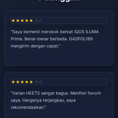
★★★★★
5.0
"Saya berhenti merokok berkat IQOS ILUMA
Prime. Benar-benar berbeda. GASPOL189
mengirim dengan cepat."
– Ali R.
★★★★★
5.0
"Varian HEETS sangat bagus. Menthol favorit
saya. Harganya terjangkau, saya
rekomendasikan."
– Ayşe K.