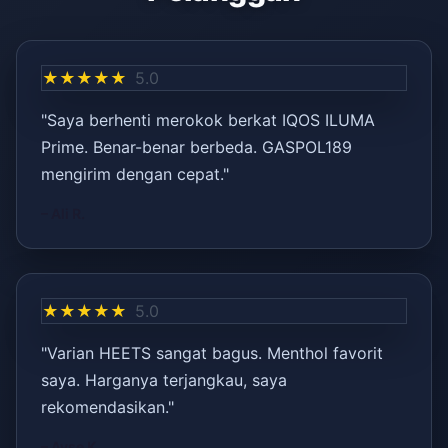
★★★★★
5.0
"Saya berhenti merokok berkat IQOS ILUMA
Prime. Benar-benar berbeda. GASPOL189
mengirim dengan cepat."
– Ali R.
★★★★★
5.0
"Varian HEETS sangat bagus. Menthol favorit
saya. Harganya terjangkau, saya
rekomendasikan."
– Ayşe K.