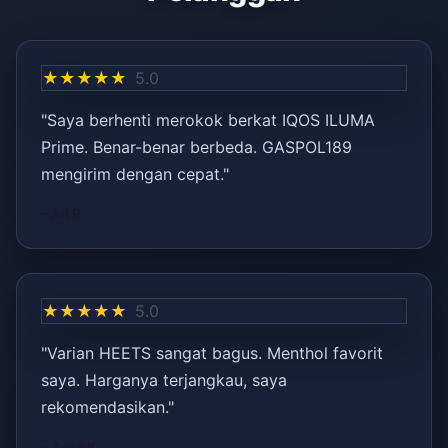
★★★★★
5.0
"Saya berhenti merokok berkat IQOS ILUMA
Prime. Benar-benar berbeda. GASPOL189
mengirim dengan cepat."
– Ali R.
★★★★★
5.0
"Varian HEETS sangat bagus. Menthol favorit
saya. Harganya terjangkau, saya
rekomendasikan."
– Ayşe K.