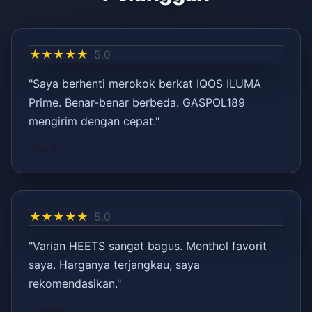
★★★★★
5.0
"Saya berhenti merokok berkat IQOS ILUMA
Prime. Benar-benar berbeda. GASPOL189
mengirim dengan cepat."
– Ali R.
★★★★★
5.0
"Varian HEETS sangat bagus. Menthol favorit
saya. Harganya terjangkau, saya
rekomendasikan."
– Ayşe K.