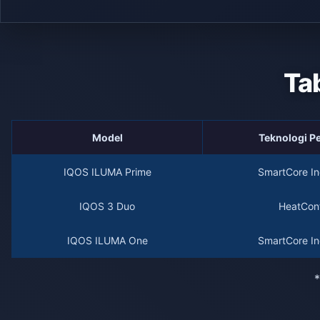
Ta
Model
Teknologi 
IQOS ILUMA Prime
SmartCore In
IQOS 3 Duo
HeatCont
IQOS ILUMA One
SmartCore In
*