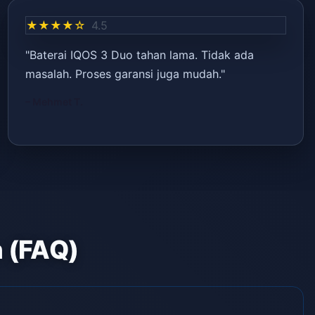
★★★★☆
4.5
"Baterai IQOS 3 Duo tahan lama. Tidak ada
masalah. Proses garansi juga mudah."
– Mehmet T.
n (FAQ)