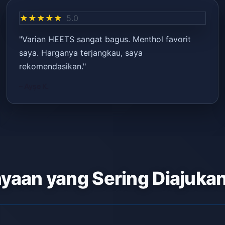
★★★★★
5.0
"Varian HEETS sangat bagus. Menthol favorit
saya. Harganya terjangkau, saya
rekomendasikan."
– Ayşe K.
yaan yang Sering Diajuka