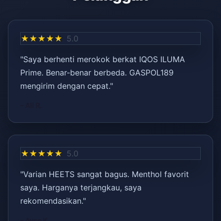
★★★★★
5.0
"Saya berhenti merokok berkat IQOS ILUMA
Prime. Benar-benar berbeda. GASPOL189
mengirim dengan cepat."
– Ali R.
★★★★★
5.0
"Varian HEETS sangat bagus. Menthol favorit
saya. Harganya terjangkau, saya
rekomendasikan."
– Ayşe K.