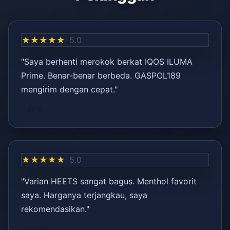
★★★★★
5.0
"Saya berhenti merokok berkat IQOS ILUMA
Prime. Benar-benar berbeda. GASPOL189
mengirim dengan cepat."
– Ali R.
★★★★★
5.0
"Varian HEETS sangat bagus. Menthol favorit
saya. Harganya terjangkau, saya
rekomendasikan."
– Ayşe K.