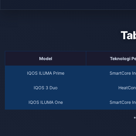
Ta
Model
Teknologi 
IQOS ILUMA Prime
SmartCore In
IQOS 3 Duo
HeatCont
IQOS ILUMA One
SmartCore In
*