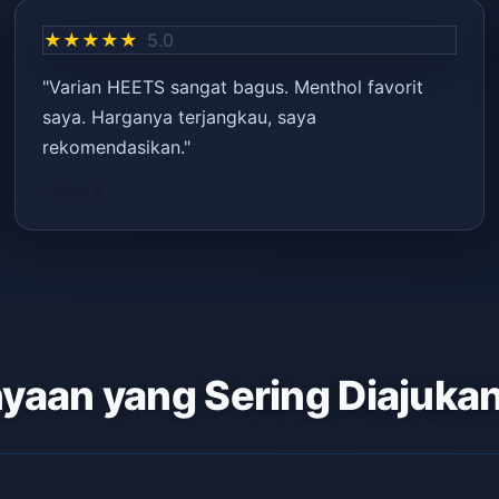
★★★★★
5.0
"Varian HEETS sangat bagus. Menthol favorit
saya. Harganya terjangkau, saya
rekomendasikan."
– Ayşe K.
yaan yang Sering Diajuka