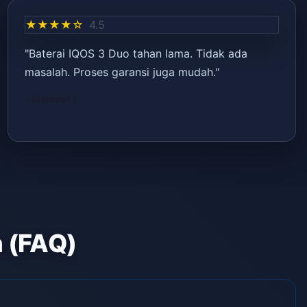
★★★★☆
4.5
"Baterai IQOS 3 Duo tahan lama. Tidak ada
masalah. Proses garansi juga mudah."
– Mehmet T.
n (FAQ)